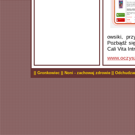
owsiki, pr
Pozbądź się
Cali Vita Int
www.oczysz
|| Gronkowiec |
| Noni - zachowaj zdrowie |
| Odchudzan