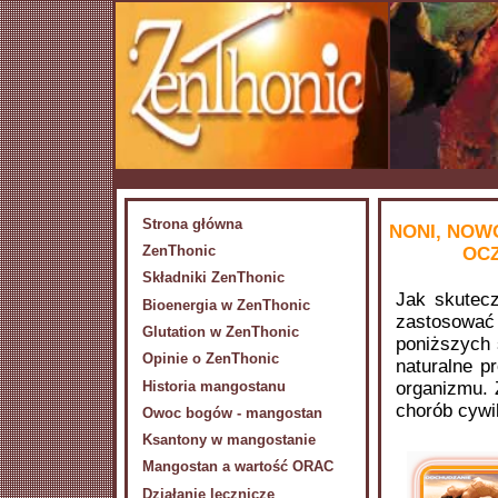
Strona główna
NONI, NOW
ZenThonic
OCZ
Składniki ZenThonic
Jak skutecz
Bioenergia w ZenThonic
zastosowa
Glutation w ZenThonic
poniższych 
Opinie o ZenThonic
naturalne p
Historia mangostanu
organizmu. 
chorób cywi
Owoc bogów - mangostan
Ksantony w mangostanie
Mangostan a wartość ORAC
Działanie lecznicze