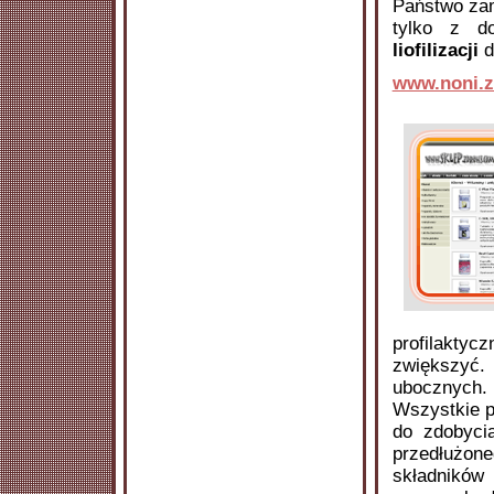
Państwo za
tylko z do
liofilizacji
d
www.noni.z
profilaktyc
zwiększyć.
ubocznych. 
Wszystkie pr
do zdobyci
przedłużon
składników