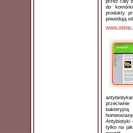
przez cały 
do komórki
produkty pr
powodują sil
www.sklep.
antybiotyk
przeciwnie
bakteryjn
homeostazę
Antybiotyki
tylko na ja