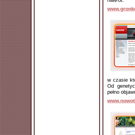
nawrót.
www.gronko
w czasie kt
Od genetyc
pełno objaw
www.nowot