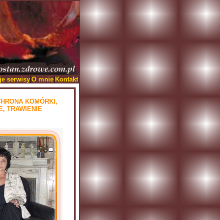
|
|
|
je serwisy
O mnie
Kontakt
CHRONA KOMÓRKI,
, TRAWIENIE