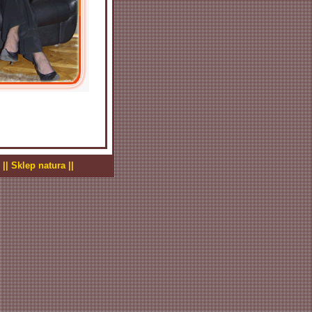
 |
| Sklep natura ||