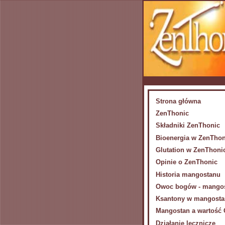
Strona główna
ZenThonic
Składniki ZenThonic
Bioenergia w ZenThon
Glutation w ZenThoni
Opinie o ZenThonic
Historia mangostanu
Owoc bogów - mango
Ksantony w mangosta
Mangostan a wartość
Działanie lecznicze