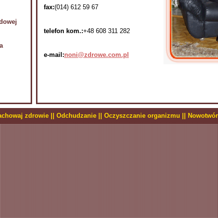
fax:
(014) 612 59 67
udowej
telefon kom.:
+48 608 311 282
a
e-mail:
noni@zdrowe.com.pl
zachowaj zdrowie |
| Odchudzanie |
| Oczyszczanie organizmu |
| Nowotwór