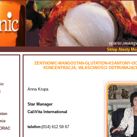
|
|
|
Sklep
Atesty
Mo
ZENTHONIC-MANGOSTAN-GLUTATION-KSANTONY-O
KONCENTRACJA, WŁAŚCIWOŚCI ODTRUWAJĄCE
ic
Anna Krupa
c
Star Manager
CaliVita International
stan
nie
telefon:
(014) 612 59 67
 ORAC