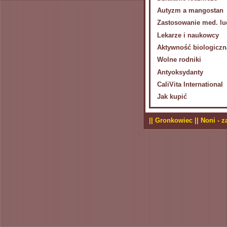
Autyzm a mangostan
Zastosowanie med. l
Lekarze i naukowcy
Aktywność biologiczn
Wolne rodniki
Antyoksydanty
CaliVita International
Jak kupić
|| Gronkowiec |
| Noni - 